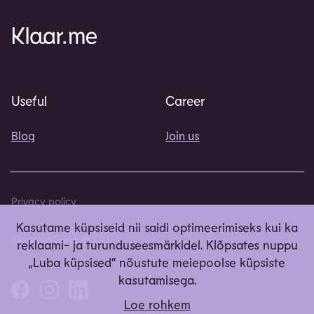
Useful
Career
Blog
Join us
Privacy policy
Kasutame küpsiseid nii saidi optimeerimiseks kui ka
Klaar.me Services OÜ
reklaami- ja turunduseesmärkidel. Klõpsates nuppu
„Luba küpsised“ nõustute meiepoolse küpsiste
kasutamisega.
Loe rohkem