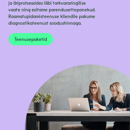
ja äriprotsessides läbi tarkvararingilise
vaate ning esitame parendusettepanekud.
Raamatupidamisteenuse kliendile pakume
diagnostikateenust soodushinnaga.
Teenusepaketid