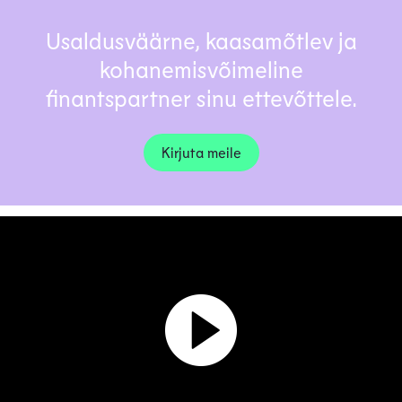
Usaldusväärne, kaasamõtlev ja
kohanemisvõimeline
finantspartner sinu ettevõttele.
Kirjuta meile