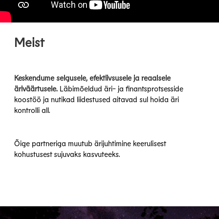
Meist
Keskendume selgusele, efektiivsusele ja reaalsele
äriväärtusele.
Läbimõeldud äri- ja finantsprotsesside
koostöö ja nutikad liidestused aitavad sul hoida äri
kontrolli all.
Õige partneriga muutub ärijuhtimine keerulisest
kohustusest sujuvaks kasvuteeks.