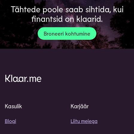
Tähtede poole saab sihtida, kui
finantsid on klaarid.
Broneeri kohtumine
Kasulik
Karjäär
Blogi
Liitu meiega