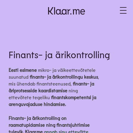
Finants- ja ärikontrolling
Eesti esimene
mikro- ja väikeettevõtetele
suunatud
finants- ja ärikontrollingu keskus
,
mis ühendab finantsteenused,
finants- ja
äriprotsesside kaardistamise
ning
ettevõtete tegeliku
finantskompetentsi ja
arenguvajaduse hindamise.
Finants- ja ärikontrolling on
raamatupidamise ning finantsjuhtimise
tulevik. Klaar.me
annab sinu ettevõtte