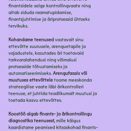
finantsidele selge kontrollingvaate ning
aitab siduda raamatupidamise,
finantsjuhtimise ja äriprotsessid ühtseks
tervikuks.
Kohandame teenused
vastavalt sinu
ettevõtte suurusele, arenguetapile ja
vajadustele, kasutades äri toetavaid
tarkvaralahendusi ning võimalusi
protsesside tõhustamiseks ja
automatiseerimiseks.
Arengufaasis või
muutuses ettevõttele
toome meeskonda
strateegilise vaate läbi ärikontrolleri
teenuse, et juhtida teadlikumalt muutusi ja
toetada kasvu ettevõttes.
Koostöö algab finants- ja ärikontrollingu
diagnostika teenusest,
mille käigus
kaardistame peamised kitsaskohad finants-