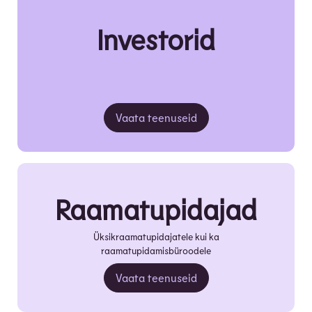
Investorid
Vaata teenuseid
Raamatupidajad
Üksikraamatupidajatele kui ka
raamatupidamisbüroodele
Vaata teenuseid