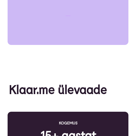
…….
Klaar.me ülevaade
KOGEMUS
15+ aastat