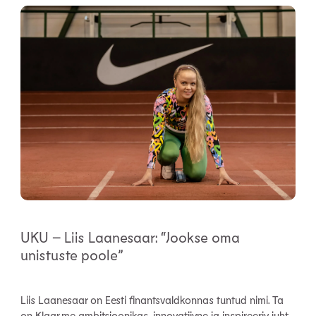
UKU – Liis Laanesaar: “Jookse oma
unistuste poole”
Liis Laanesaar on Eesti finantsvaldkonnas tuntud nimi. Ta
on Klaar.me ambitsioonikas, innovatiivne ja inspireeriv juht.