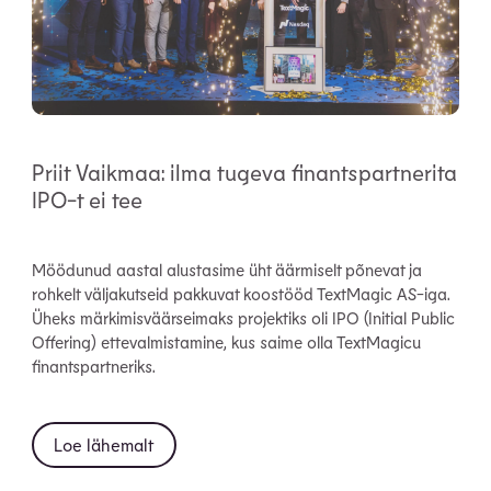
Priit Vaikmaa: ilma tugeva finantspartnerita
IPO-t ei tee
Möödunud aastal alustasime üht äärmiselt põnevat ja
rohkelt väljakutseid pakkuvat koostööd TextMagic AS-iga.
Üheks märkimisväärseimaks projektiks oli IPO (Initial Public
Offering) ettevalmistamine, kus saime olla TextMagicu
finantspartneriks.
Loe lähemalt