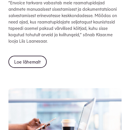
“Envoice tarkvara vabastab meie raamatupidajad
andmete manuaalsest sisestamisest ja dokumentatsiooni
salvestamisest erinevatesse keskkondadesse. Möödas on
need ajad, kus raamatupidajate seljatagust kaunistasid
tapeedi asemel paksud värvilised köitjad, kuhu sisse
kogutud tohutult arveid ja kviitungeid,” sõnab Klaar.me
looja Liis Laanesaar.
Loe lähemalt