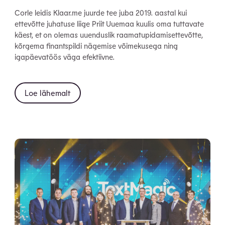
Corle leidis Klaar.me juurde tee juba 2019. aastal kui
ettevõtte juhatuse liige Priit Uuemaa kuulis oma tuttavate
käest, et on olemas uuenduslik raamatupidamisettevõtte,
kõrgema finantspildi nägemise võimekusega ning
igapäevatöös väga efektiivne.
Loe lähemalt