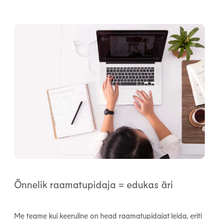
Õnnelik raamatupidaja = edukas äri
Me teame kui keeruline on head raamatupidajat leida, eriti