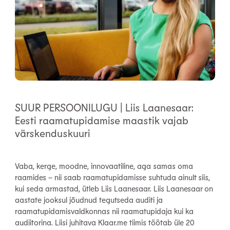
SUUR PERSOONILUGU | Liis Laanesaar:
Eesti raamatupidamise maastik vajab
värskenduskuuri
Vaba, kerge, moodne, innovaatiline, aga samas oma
raamides − nii saab raamatupidamisse suhtuda ainult siis,
kui seda armastad, ütleb Liis Laanesaar. Liis Laanesaar on
aastate jooksul jõudnud tegutseda auditi ja
raamatupidamisvaldkonnas nii raamatupidaja kui ka
audiitorina. Liisi juhitava Klaar.me tiimis töötab üle 20