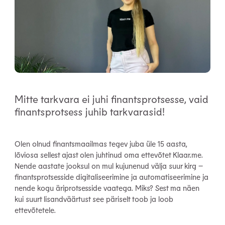
Mitte tarkvara ei juhi finantsprotsesse, vaid
finantsprotsess juhib tarkvarasid!
Olen olnud finantsmaailmas tegev juba üle 15 aasta,
lõviosa sellest ajast olen juhtinud oma ettevõtet Klaar.me.
Nende aastate jooksul on mul kujunenud välja suur kirg –
finantsprotsesside digitaliseerimine ja automatiseerimine ja
nende kogu äriprotsesside vaatega. Miks? Sest ma näen
kui suurt lisandväärtust see päriselt toob ja loob
ettevõtetele.