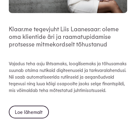
Klaar.me tegevjuht Liis Laanesaar: oleme
oma klientide äri ja raamatupidamise
protsesse mitmekordselt tõhustanud
Vajadus teha asju lihtsamaks, loogilisemaks ja tõhusamaks
suunab otsima nutikaid digiteenuseid ja tarkvaralahendusi.
Nii saab automatiseerida rutiinseid ja aeganõudvaid
tegevusi ning luua kõigi osapoolte jaoks selge finantspildi,
mis võimaldab teha mõtestatud juhtimisotsuseid.
Loe lähemalt