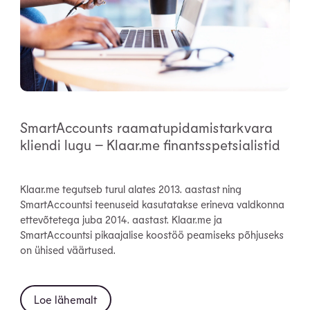
SmartAccounts raamatupidamistarkvara
kliendi lugu – Klaar.me finantsspetsialistid
Klaar.me tegutseb turul alates 2013. aastast ning
SmartAccountsi teenuseid kasutatakse erineva valdkonna
ettevõtetega juba 2014. aastast. Klaar.me ja
SmartAccountsi pikaajalise koostöö peamiseks põhjuseks
on ühised väärtused.
Loe lähemalt