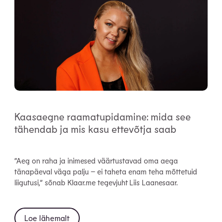
Kaasaegne raamatupidamine: mida see
tähendab ja mis kasu ettevõtja saab
“Aeg on raha ja inimesed väärtustavad oma aega
tänapäeval väga palju – ei taheta enam teha mõttetuid
liigutusi,” sõnab Klaar.me tegevjuht Liis Laanesaar.
Loe lähemalt