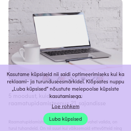
Kasutame küpsiseid nii saidi optimeerimiseks kui ka
reklaami- ja turunduseesmärkidel. Klõpsates nuppu
„Luba küpsised“ nõustute meiepoolse küpsiste
5 moodust, kuidas tuua oma
kasutamisega.
raamatupidamisteenus 21. sajandisse
Loe rohkem
Luba küpsised
Raamatupidamisteenuse pakkujaid kelle vahel valida, on
turul tuhandeid. On nii suuri kui väiksemaid ettevõtteid ning