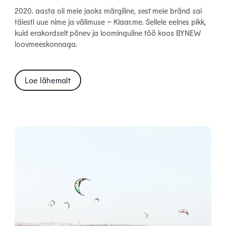
2020. aasta oli meie jaoks märgiline, sest meie bränd sai
täiesti uue nime ja välimuse – Klaar.me. Sellele eelnes pikk,
kuid erakordselt põnev ja loominguline töö koos BYNEW
loovmeeskonnaga.
Loe lähemalt