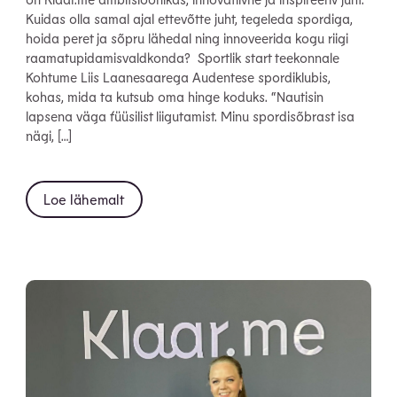
Kuidas olla samal ajal ettevõtte juht, tegeleda spordiga,
hoida peret ja sõpru lähedal ning innoveerida kogu riigi
raamatupidamisvaldkonda? Sportlik start teekonnale
Kohtume Liis Laanesaarega Audentese spordiklubis,
kohas, mida ta kutsub oma hinge koduks. “Nautisin
lapsena väga füüsilist liigutamist. Minu spordisõbrast isa
nägi, […]
Loe lähemalt