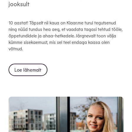
jooksult
10 aastat! Täpselt nii kaua on Klaar.me turul tegutsenud
ning nüüd tundus hea aeg, et vaadata tagasi tehtud tööle,
õppetundidele ja ahaa-hetkedele. Järgnevalt toon välja
kümme sisekaemust, mis sel teel endaga kaasa olen
võtnud.
Loe lähemalt