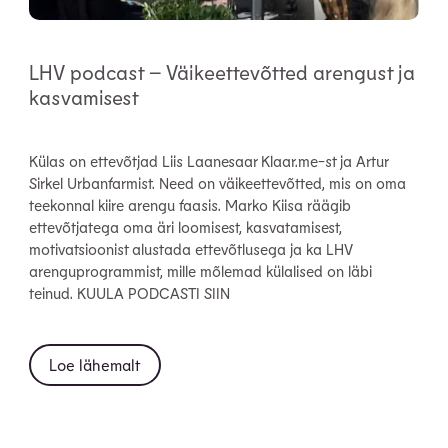
LHV podcast – Väikeettevõtted arengust ja
kasvamisest
Külas on ettevõtjad Liis Laanesaar Klaar.me-st ja Artur
Sirkel Urbanfarmist. Need on väikeettevõtted, mis on oma
teekonnal kiire arengu faasis. Marko Kiisa räägib
ettevõtjatega oma äri loomisest, kasvatamisest,
motivatsioonist alustada ettevõtlusega ja ka LHV
arenguprogrammist, mille mõlemad külalised on läbi
teinud. KUULA PODCASTI SIIN
Loe lähemalt