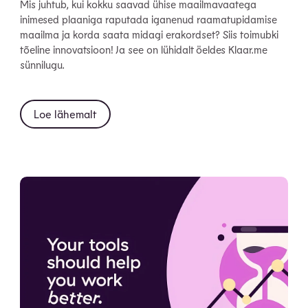
Mis juhtub, kui kokku saavad ühise maailmavaatega
inimesed plaaniga raputada iganenud raamatupidamise
maailma ja korda saata midagi erakordset? Siis toimubki
tõeline innovatsioon! Ja see on lühidalt öeldes Klaar.me
sünnilugu.
Loe lähemalt