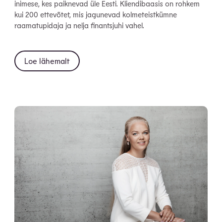
inimese, kes paiknevad üle Eesti. Kliendibaasis on rohkem
kui 200 ettevõtet, mis jagunevad kolmeteistkümne
raamatupidaja ja nelja finantsjuhi vahel.
Loe lähemalt