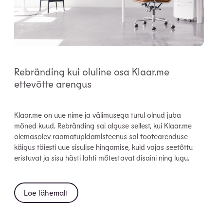
Rebränding kui oluline osa Klaar.me
ettevõtte arengus
Klaar.me on uue nime ja välimusega turul olnud juba
mõned kuud. Rebränding sai alguse sellest, kui Klaar.me
olemasolev raamatupidamisteenus sai tootearenduse
käigus täiesti uue sisulise hingamise, kuid vajas seetõttu
eristuvat ja sisu hästi lahti mõtestavat disaini ning lugu.
Loe lähemalt