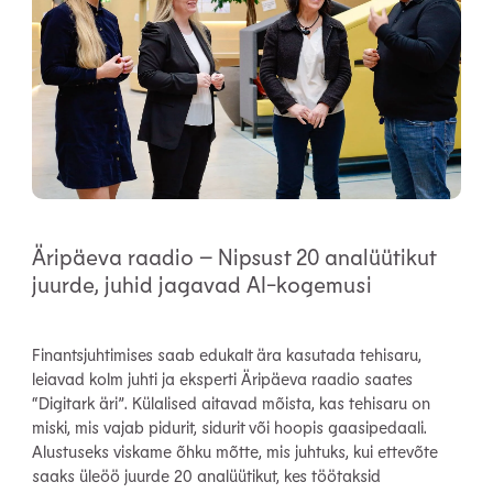
Äripäeva raadio – Nipsust 20 analüütikut
juurde, juhid jagavad AI-kogemusi
Finantsjuhtimises saab edukalt ära kasutada tehisaru,
leiavad kolm juhti ja eksperti Äripäeva raadio saates
“Digitark äri”. Külalised aitavad mõista, kas tehisaru on
miski, mis vajab pidurit, sidurit või hoopis gaasipedaali.
Alustuseks viskame õhku mõtte, mis juhtuks, kui ettevõte
saaks üleöö juurde 20 analüütikut, kes töötaksid