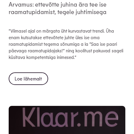
Arvamus: ettevõtte juhina ära tee ise
raamatupidamist, tegele juhtimisega
“Viimasel ajal on märgata üht kurvastavat trendi. Üha
enam kutsutakse ettevõtete juhte üles ise oma
raamatupidamist tegema sõnumiga a la “Saa ise paari
päevaga raamatupidajaks!” ning koolitust pakuvad sageli
küsitava kompetentsiga inimesed.”
Loe lähemalt