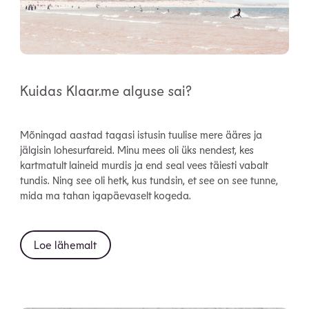
Kuidas Klaar.me alguse sai?
Mõningad aastad tagasi istusin tuulise mere ääres ja
jälgisin lohesurfareid. Minu mees oli üks nendest, kes
kartmatult laineid murdis ja end seal vees täiesti vabalt
tundis. Ning see oli hetk, kus tundsin, et see on see tunne,
mida ma tahan igapäevaselt kogeda.
Loe lähemalt