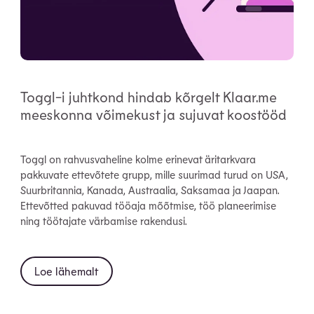
Toggl-i juhtkond hindab kõrgelt Klaar.me
meeskonna võimekust ja sujuvat koostööd
Toggl on rahvusvaheline kolme erinevat äritarkvara
pakkuvate ettevõtete grupp, mille suurimad turud on USA,
Suurbritannia, Kanada, Austraalia, Saksamaa ja Jaapan.
Ettevõtted pakuvad tööaja mõõtmise, töö planeerimise
ning töötajate värbamise rakendusi.
Loe lähemalt