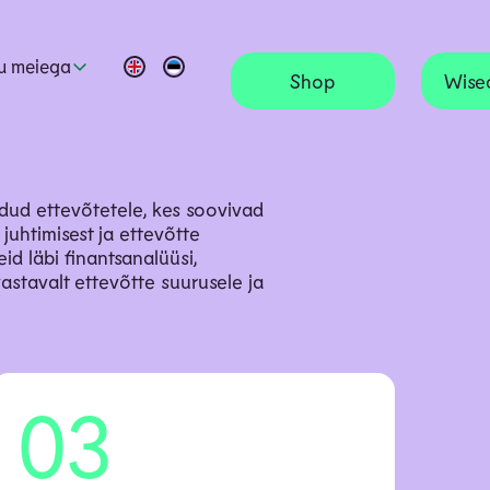
tu meiega
Shop
Wise
dud ettevõtetele, kes soovivad
juhtimisest ja ettevõtte
id läbi finantsanalüüsi,
vastavalt ettevõtte suurusele ja
03