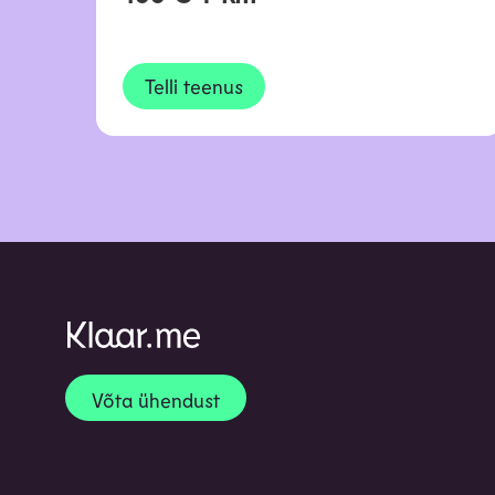
Telli teenus
Võta ühendust