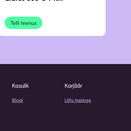
Telli teenus
Kasulik
Karjäär
Blogi
Liitu meiega