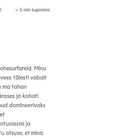
0
lohesurfareid. Minu
vees täiesti vabalt
da ma tahan
rases ja kohati
aanud domineerivaks
et
ntusiasmi ja
tu otsuse, et mina