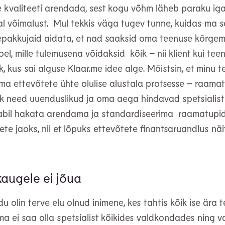
 kvaliteeti arendada, sest kogu võhm läheb paraku ig
al võimalust. Mul tekkis väga tugev tunne, kuidas ma sa
pakkujaid aidata, et nad saaksid oma teenuse kõrgema
el, mille tulemusena võidaksid kõik – nii klient kui tee
k, kus sai alguse Klaar.me idee alge.
Mõistsin, et minu 
a ettevõtete ühte olulise alustala protsesse – raama
ik need uuenduslikud ja oma aega hindavad spetsialisti
abil hakata arendama ja standardiseerima raamatupid
ete jaoks, nii et lõpuks ettevõtete finantsaruandlus näi
kaugele ei jõua
u olin terve elu olnud inimene, kes tahtis kõik ise ära t
 ma ei saa olla spetsialist kõikides valdkondades ning 