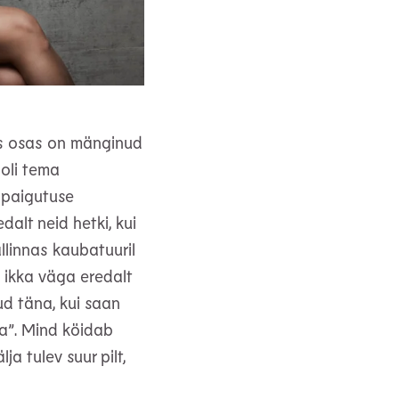
es osas on mänginud
oli tema
 paigutuse
alt neid hetki, kui
llinnas kaubatuuril
 ikka väga eredalt
d täna, kui saan
a”. Mind köidab
ja tulev suur pilt,