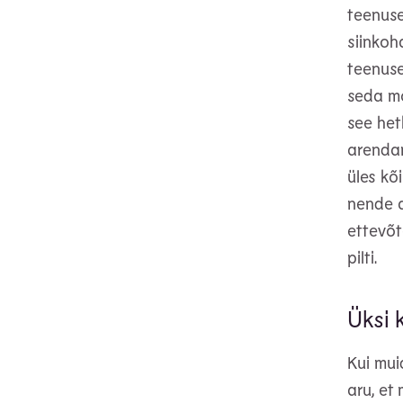
teenuse
siinkoh
teenuse
seda mo
see het
arendam
üles kõ
nende 
ettevõt
pilti.
Üksi 
Kui muid
aru, et