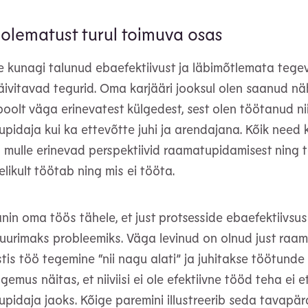
olematust turul toimuva osas
 kunagi talunud ebaefektiivust ja läbimõtlemata tege
äivitavad tegurid. Oma karjääri jooksul olen saanud n
poolt väga erinevatest külgedest, sest olen töötanud nii 
pidaja kui ka ettevõtte juhi ja arendajana. Kõik nee
mulle erinevad perspektiivid raamatupidamisest ning t
elikult töötab ning mis ei tööta.
nin oma töös tähele, et just protsesside ebaefektiivsu
uurimaks probleemiks. Väga levinud on olnud just raa
tis töö tegemine “nii nagu alati” ja juhitakse töötunde 
gemus näitas, et niiviisi ei ole efektiivne tööd teha ei 
pidaja jaoks. Kõige paremini illustreerib seda tavapär