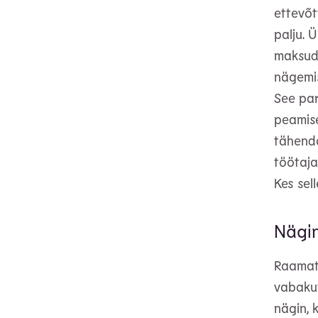
ettevõt
palju. 
maksude
nägemis
See par
peamise
tähenda
töötaja
Kes sel
Nägin
Raamatu
vabakut
nägin, 