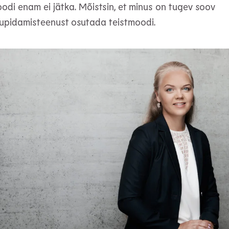
di enam ei jätka. Mõistsin, et minus on tugev soov
upidamisteenust osutada teistmoodi.