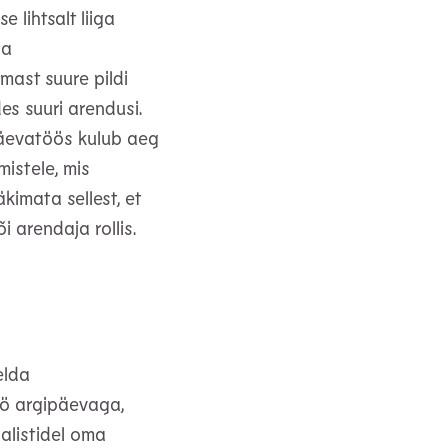
 lihtsalt liiga
ja
mast suure pildi
es suuri arendusi.
päevatöös kulub aeg
istele, mis
kimata sellest, et
 arendaja rollis.
elda
öö argipäevaga,
ialistidel oma