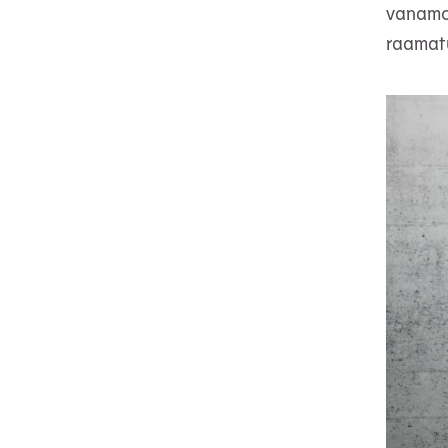
vanamoo
raamat