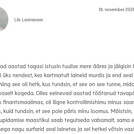
18. november 202
Liis Laanesaar
d aastad tagasi istusin tuulise mere ääres ja jälgisin 
i üks nendest, kes kartmatult laineid murdis ja end seal 
 Ning see oli hetk, kus tundsin, et see on see tunne, mi
aselt kogeda. Olles eelnevad aastad töötanud tavapä
es finantsmaailmas, oli liigne kontrollimishimu minus s
, kuid tundsin, et see pole päris minu loomus. Mõistsin, 
pidamise maastikul saab tegutseda vabamalt, sama e
ega nagu surfarid seal lainetes ja sel hetkel võtsin vas