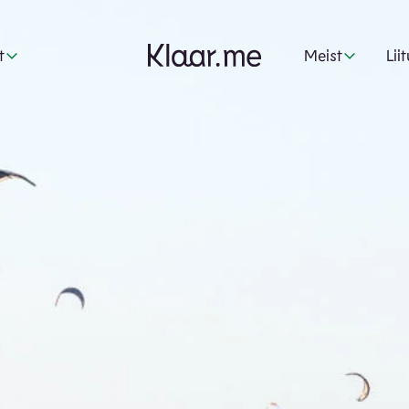
t
Meist
Lii