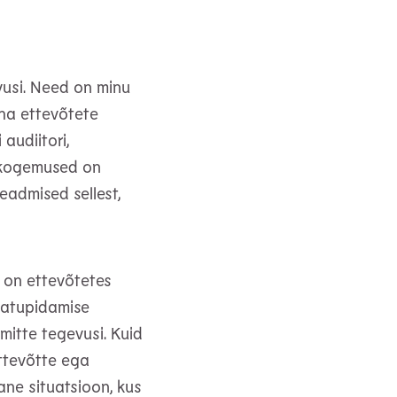
vusi. Need on minu
äha ettevõtete
audiitori,
d kogemused on
eadmised sellest,
s on ettevõtetes
matupidamise
mitte tegevusi. Kuid
ettevõtte ega
ane situatsioon, kus