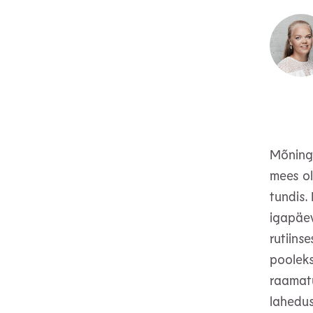
Mõninga
mees ol
tundis.
igapäev
rutiins
pooleks
raamatu
lahedus