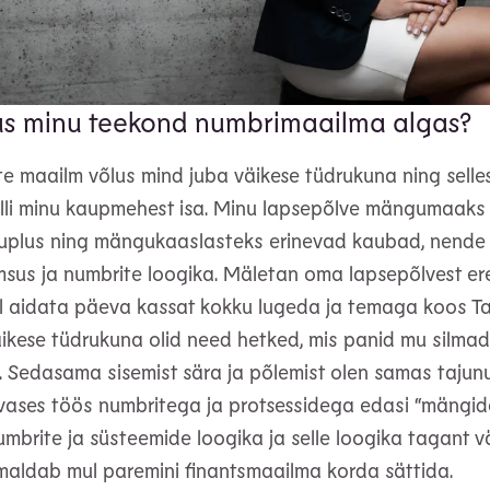
s minu teekond numbrimaailma algas?
e maailm võlus mind juba väikese tüdrukuna ning sell
olli minu kaupmehest isa. Minu lapsepõlve mängumaaks 
uplus ning mängukaaslasteks erinevad kaubad, nende
sus ja numbrite loogika. Mäletan oma lapsepõlvest ered
al aidata päeva kassat kokku lugeda ja temaga koos Ta
äikese tüdrukuna olid need hetked, mis panid mu silmad
 Sedasama sisemist sära ja põlemist olen samas tajunu
ases töös numbritega ja protsessidega edasi “mängid
umbrite ja süsteemide loogika ja selle loogika tagant väl
maldab mul paremini finantsmaailma korda sättida.