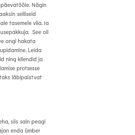
apäevatööle. Nägin
aksin selliseid
le tasemele viia. Ja
nusepakkuja. See oli
tee ongi hakata
tupidamine. Leida
d ning kliendid ja
amise protsesse
taks läbipaistvat
eha, siis sain peagi
vajan enda ümber