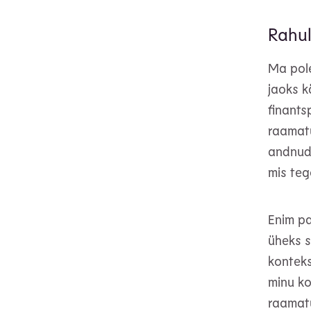
Rahul
Ma pole
jaoks k
finants
raamatu
andnud 
mis teg
Enim pa
üheks s
konteks
minu ko
raamatu