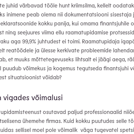
te juhid värbavad tööle hunt kriimsilma, kellelt oodatakse
Üks inimene peab olema nii dokumentatsiooni sisestaja 
klaratsoonide kokku panija, kui omama finantsjuhile o
t ning seejuures viima ellu raamatupidamise protsessid
aku aga 99,9% juhtudest ei toimi. Raamatupidaja iga
lt reatöödele ja ülesse kerkivate probleemide lahendam
b, et muuks mõttetegevuseks lihtsalt ei jäägi aega, rää
l puudub võimekus ja kogemus tegutseda finantsjuhi või
lest situatsioonist võidab?
 vigades võimalusi
pidamisteenust osutavad paljud professionaalid niiö
selisena ühemehe firmas. Kuid kokku puutudes selle t
kuidas sellisel moel pole võimalik väga tugevatel spets