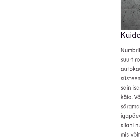
Kuida
Numbrit
suurt r
autoka
süsteem
sain is
käia. V
särama.
igapäev
siiani n
mis või