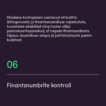
Hindame kontoplaani vastavust ettevõtte
äritegevusele ja finantsaruandluse vajadustele,
tuvastame ebakõlad ning toome välja
parendusettepanekud, et tagada finantsandmete
täpsus, aruandluse selgus ja juhtimisotsuste parem
kvaliteet.
06
Finantsnumbrite kontroll