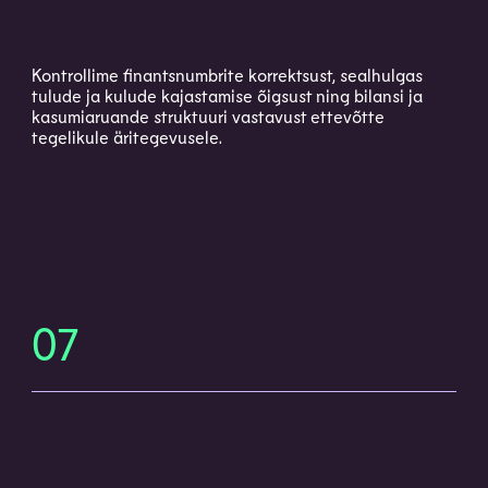
Kontrollime finantsnumbrite korrektsust, sealhulgas
tulude ja kulude kajastamise õigsust ning bilansi ja
kasumiaruande struktuuri vastavust ettevõtte
tegelikule äritegevusele.
07