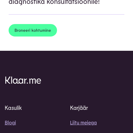
diagnostika konsultatsioonile!
Broneeri kohtumine
Kasulik
Karjäär
Blogi
Liitu meiega