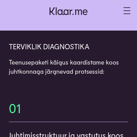
TERVIKLIK DIAGNOSTIKA
Teenusepaketi käigus kaardistame koos
juhtkonnaga järgnevad protsessid:
01
Juhtimisstruktuur ja vastutus koos