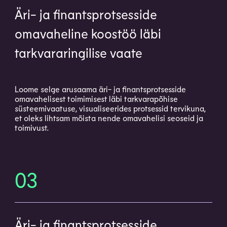
Äri- ja finantsprotsesside
omavaheline koostöö läbi
tarkvararingilise vaate
Loome selge arusaama äri- ja finantsprotsesside
omavahelisest toimimisest läbi tarkvarapõhise
süsteemivaatuse, visualiseerides protsessid tervikuna,
et oleks lihtsam mõista nende omavahelisi seoseid ja
toimivust.
03
Äri- ja finantsprotsesside